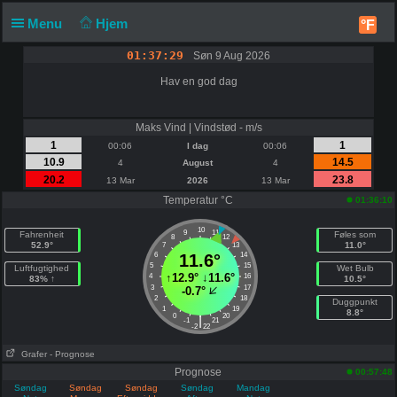
Menu
Hjem
°F
01:37:29
Søn 9 Aug 2026
Hav en god dag
Maks Vind | Vindstød - m/s
1
1
00:06
I dag
00:06
10.9
14.5
4
August
4
20.2
23.8
13 Mar
2026
13 Mar
Temperatur °C
01:36:10
10
9
11
Fahrenheit
Føles som
8
12
52.9°
11.0°
7
13
6
11.6°
14
5
15
Luftfugtighed
Wet Bulb
↑
12.9°
↓
11.6°
4
16
83% ↑
10.5°
3
17
-0.7°
2
18
Duggpunkt
1
19
8.8°
0
20
|
-1
21
-2
22
Grafer
- Prognose
Prognose
00:57:48
Søndag
Søndag
Søndag
Søndag
Mandag