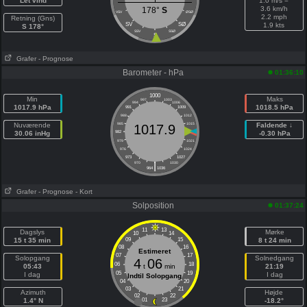
Let vind
1.0 m/s =
3.6 km/h
178°
S
VSV
ØSØ
2.2 mph
Retning (Gns)
SV
SØ
1.9 kts
S 178°
SSV
SSØ
S
Grafer
- Prognose
Barometer - hPa
01:36:10
1000
Min
Maks
997
1003
994
1006
1017.9 hPa
1018.5 hPa
991
1009
988
1012
Nuværende
985
1015
Faldende ↓
1017.9
30.06 inHg
982
1018
-0.30 hPa
979
1021
976
1024
973
1027
|
970
1030
964
1036
Grafer
- Prognose
- Kort
Solposition
01:37:24
11
13
Dagslys
Mørke
10
14
15 t 35 min
09
15
8 t 24 min
08
16
Estimeret
07
17
Solopgang
Solnedgang
4
06
06
18
05:43
t
min
21:19
05
19
I dag
I dag
Indtil Solopgang
04
20
03
21
Azimuth
Højde
02
22
1.4° N
01
23
-18.2°