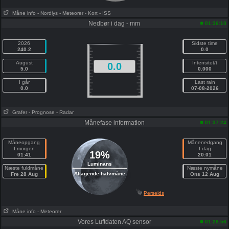
Måne info
- Nordlys
- Meteorer
- Kort
- ISS
Nedbør i dag - mm
01:36:10
2026
Sidste time
240.2
0.0
August
Intensitet/t
0.0
5.0
0.000
I går
Last rain
0.0
07-08-2026
Grafer
- Prognose
- Radar
Månefase information
01:37:24
Måneopgang
Månenedgang
I morgen
I dag
19%
01:41
20:01
Luminans
Næste fuldmåne
Næste nymåne
Aftagende halvmåne
Fre 28 Aug
Ons 12 Aug
Perseids
Måne info
- Meteorer
Vores Luftdaten AQ sensor
01:28:56