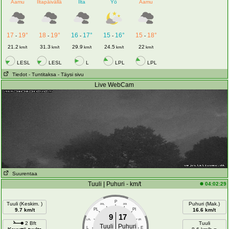
Aamu
Iltapäivällä
Ilta
Yö
Aamu
17
19°
18
19°
16
17°
15
16°
15
18°
-
-
-
-
-
21.2
31.3
29.9
24.5
22
km/t
km/t
km/t
km/t
km/t
LESL
LESL
L
LPL
LPL
Tiedot
- Tuntitaksa
- Täysi sivu
Live WebCam
Suurentaa
Tuuli | Puhuri - km/t
04:02:29
P
Tuuli (Keskim. )
Puhuri (Mak.)
PPL
PPI
9.7 km/t
PL
PI
16.6 km/t
9
17
LPL
IPI
2 Bft
Tuuli
Tuuli
Puhuri
L
E