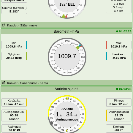
Kevyttä tuulta
8.6 km/h =
2.4 m/s
192°
EEL
LESL
IEI
5.3 mph
Suunta (Keskim. )
EL
EI
4.6 kts
E 183°
EEL
EEI
E
Kaaviot
- Sääennuste
Barometri - hPa
04:02:29
1000
Min
Mak.
997
1003
994
1006
1009.6 hPa
1010.3 hPa
991
1009
988
1012
Nykyinen
985
1015
Laskee ↓
1009.7
29.82 inHg
982
1018
-0.10 hPa
979
1021
976
1024
973
1027
|
970
1030
964
1036
Kaaviot
- Sääennuste
- Kartta
Aurinko sijainti
04:03:36
11
13
Kesäaika
Pimeys
10
14
15 tun. 47 min
09
15
8 tun. 12 min
08
16
Arvioitu
07
17
Auringonnousu
Auringonlasku
1
34
06
18
05:38
tun.
min
21:25
05
19
Tänään
Tänään
Auringonnousu
04
20
03
21
Atsimuutti
Korkeus
02
22
36.8° PI
01
23
-10.7°