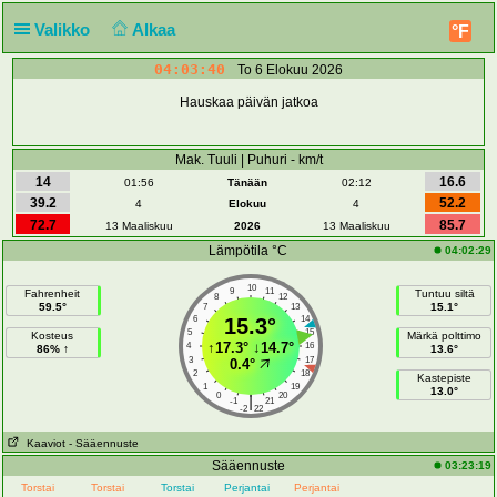
Valikko
Alkaa
°F
04:03:40
To 6 Elokuu 2026
Hauskaa päivän jatkoa
Mak. Tuuli | Puhuri - km/t
14
16.6
01:56
Tänään
02:12
39.2
52.2
4
Elokuu
4
72.7
85.7
13 Maaliskuu
2026
13 Maaliskuu
Lämpötila °C
04:02:29
10
9
11
Fahrenheit
Tuntuu siltä
8
12
59.5°
15.1°
7
13
6
15.3°
14
5
15
Kosteus
Märkä polttimo
↑
17.3°
↓
14.7°
4
16
86% ↑
13.6°
3
17
0.4°
2
18
Kastepiste
1
19
13.0°
0
20
|
-1
21
-2
22
Kaaviot
- Sääennuste
Sääennuste
03:23:19
Torstai
Torstai
Torstai
Perjantai
Perjantai