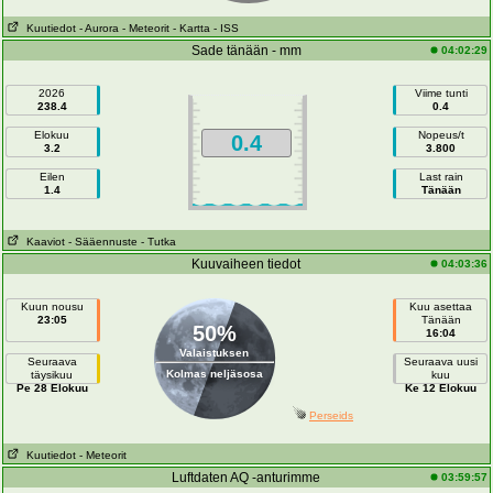
Kuutiedot
- Aurora
- Meteorit
- Kartta
- ISS
Sade tänään - mm
04:02:29
2026
Viime tunti
238.4
0.4
Elokuu
Nopeus/t
0.4
3.2
3.800
Eilen
Last rain
1.4
Tänään
Kaaviot
- Sääennuste
- Tutka
Kuuvaiheen tiedot
04:03:36
Kuun nousu
Kuu asettaa
23:05
Tänään
50%
16:04
Valaistuksen
Seuraava
Seuraava uusi
Kolmas neljäsosa
täysikuu
kuu
Pe 28 Elokuu
Ke 12 Elokuu
Perseids
Kuutiedot
- Meteorit
Luftdaten AQ -anturimme
03:59:57