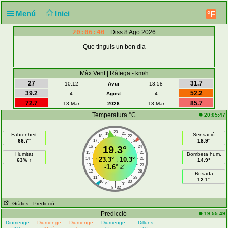
Menú
Inici
°F
20:06:41
Diss 8 Ago 2026
Que tinguis un bon dia
Màx Vent | Ràfega - km/h
27
31.7
10:12
Avui
13:58
39.2
52.2
4
Agost
4
72.7
85.7
13 Mar
2026
13 Mar
Temperatura °C
20:05:47
20
19
21
Fahrenheit
Sensació
18
22
66.7°
18.9°
17
23
16
19.3°
24
15
25
Humitat
Bombeta hum.
↑
23.3°
↓
10.3°
14
26
63% ↑
14.9°
13
27
-1.6°
12
28
Rosada
11
29
12.1°
10
30
|
9
31
8
32
Gràfics
- Predicció
Predicció
19:55:49
Diumenge
Diumenge
Diumenge
Diumenge
Dilluns