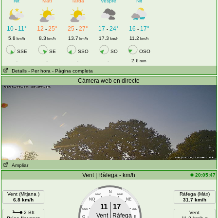
Nit
Matí
Tarda
Vespre
Nit
10
11°
12
25°
25
27°
17
24°
16
17°
-
-
-
-
-
5.8
8.3
13.7
17.3
11.2
km/h
km/h
km/h
km/h
km/h
SSE
SE
SSO
SO
OSO
-
-
-
-
2.6
mm
Detalls
- Per hora
- Pàgina completa
Càmera web en directe
Ampliar
Vent | Ràfega - km/h
20:05:47
N
Vent (Mitjana )
Ràfega (Màx)
NNO
NNE
6.8 km/h
NO
NE
31.7 km/h
11
17
ONO
ENE
2 Bft
Vent
Vent
Ràfega
O
E