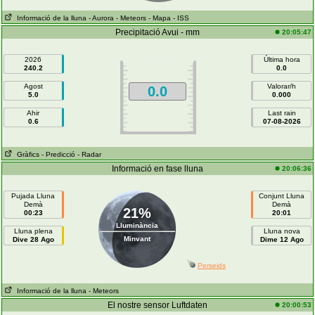
Informació de la lluna
- Aurora
- Meteors
- Mapa
- ISS
Precipitació Avui - mm
20:05:47
2026
Última hora
240.2
0.0
Agost
Valorar/h
0.0
5.0
0.000
Ahir
Last rain
0.6
07-08-2026
Gràfics
- Predicció
- Radar
Informació en fase lluna
20:06:36
Pujada Lluna
Conjunt Lluna
Demà
Demà
21%
00:23
20:01
Lluminància
Lluna plena
Lluna nova
Minvant
Dive 28 Ago
Dime 12 Ago
Perseids
Informació de la lluna
- Meteors
El nostre sensor Luftdaten
20:00:53