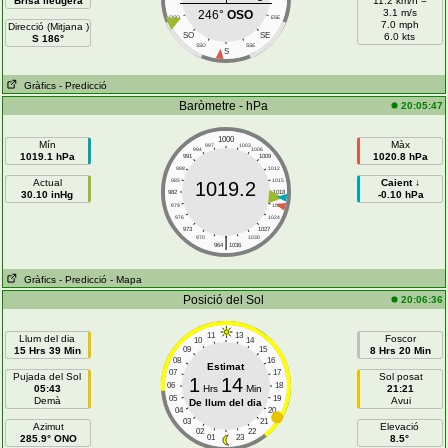
Brisa lleugera
11.2 km/h =
3.1 m/s
246°
OSO
OSO
ESE
7.0 mph
Direcció (Mitjana )
SO
SE
6.0 kts
S 186°
SSO
SSE
S
Gràfics
- Predicció
Baròmetre - hPa
20:05:47
1000
Mín
Màx
997
1003
994
1006
1019.1 hPa
1020.8 hPa
991
1009
988
1012
Actual
985
1015
Caient ↓
1019.2
30.10 inHg
982
1018
-0.10 hPa
979
1021
976
1024
973
1027
|
970
1030
964
1036
Gràfics
- Predicció
- Mapa
Posició del Sol
20:06:36
11
13
Llum del dia
Foscor
10
14
15 Hrs 39 Min
09
15
8 Hrs 20 Min
08
16
Estimat
07
17
Pujada del Sol
Sol posat
1
14
06
18
05:43
Hrs
Min
21:21
05
19
Demà
Avui
De llum del dia
04
20
03
21
Azimut
Elevació
02
22
285.9° ONO
01
23
8.5°