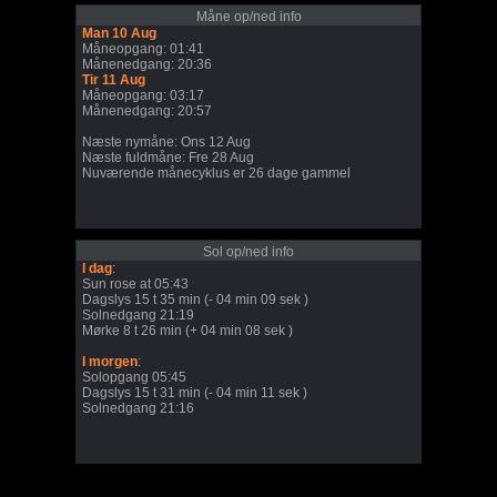
Måne op/ned info
Man 10 Aug
Måneopgang: 01:41
Månenedgang: 20:36
Tir 11 Aug
Måneopgang: 03:17
Månenedgang: 20:57
Næste nymåne: Ons 12 Aug
Næste fuldmåne: Fre 28 Aug
Nuværende månecyklus er 26 dage gammel
Sol op/ned info
I dag
:
Sun rose at 05:43
Dagslys 15 t 35 min (- 04 min 09 sek )
Solnedgang 21:19
Mørke 8 t 26 min (+ 04 min 08 sek )
I morgen
:
Solopgang 05:45
Dagslys 15 t 31 min (- 04 min 11 sek )
Solnedgang 21:16