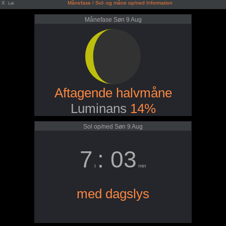
X
Månefase / Sol- og måne op/ned Information
Luk
Månefase Søn 9 Aug
Aftagende halvmåne
Luminans
14%
Sol op/ned Søn 9 Aug
7
: 03
t
min
med dagslys