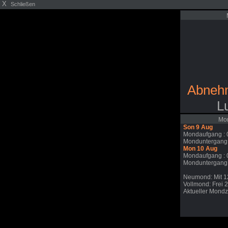
X
Schließen
Abneh
L
Mon
Son 9 Aug
Mondaufgang : 
Monduntergang:
Mon 10 Aug
Mondaufgang : 
Monduntergang:
Neumond: Mit 1
Vollmond: Frei 
Aktueller Mondzy