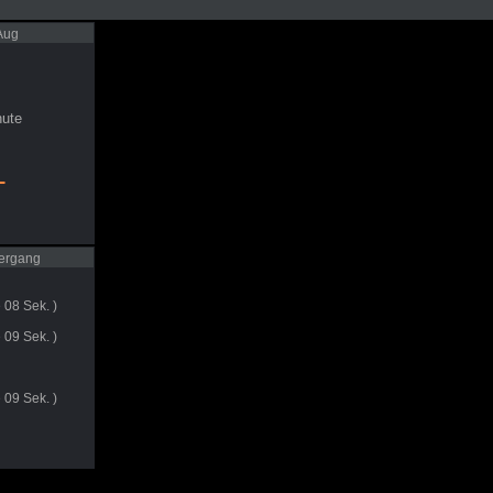
Aug
ute
-
ergang
 08 Sek. )
 09 Sek. )
 09 Sek. )