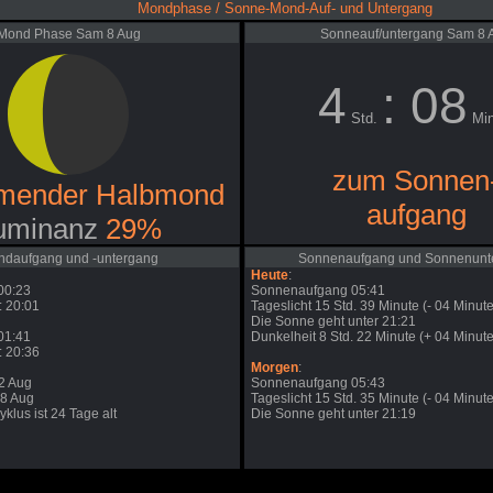
Mondphase / Sonne-Mond-Auf- und Untergang
Mond Phase Sam 8 Aug
Sonneauf/untergang Sam 8 
4
: 08
Std.
Min
zum Sonnen
mender Halbmond
aufgang
uminanz
29%
daufgang und -untergang
Sonnenaufgang und Sonnenunt
Heute
:
00:23
Sonnenaufgang 05:41
 20:01
Tageslicht 15 Std. 39 Minute (- 04 Minute
Die Sonne geht unter 21:21
01:41
Dunkelheit 8 Std. 22 Minute (+ 04 Minute
 20:36
Morgen
:
2 Aug
Sonnenaufgang 05:43
28 Aug
Tageslicht 15 Std. 35 Minute (- 04 Minute
klus ist 24 Tage alt
Die Sonne geht unter 21:19