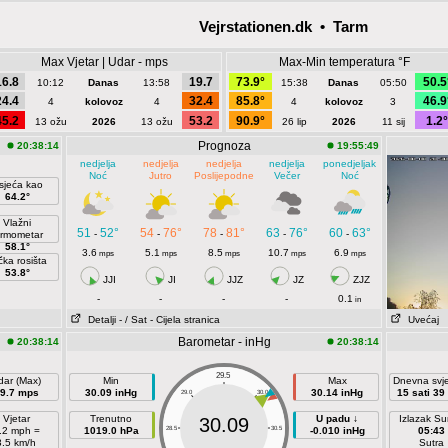
Vejrstationen.dk • Tarm
Max Vjetar | Udar - mps
Max-Min temperatura °F
16.8
19.7
73.9°
50.5
10:12
Danas
13:58
15:38
Danas
05:50
24.4
32.4
85.8°
46.9
4
kolovoz
4
4
kolovoz
3
45.2
53.2
90.9°
1.2°
13 ožu
2026
13 ožu
26 lip
2026
11 sij
Prognoza
20:38:14
19:55:49
nedjelja
nedjelja
nedjelja
nedjelja
ponedjeljak
Noć
Jutro
Poslijepodne
Večer
Noć
sjeća kao
64.2°
Vlažni
51
52°
54
76°
78
81°
63
76°
60
63°
-
-
-
-
-
ermometar
58.1°
3.6
5.1
8.5
10.7
6.9
mps
mps
mps
mps
mps
čka rosišta
53.8°
JJI
JI
JJZ
JZ
ZJZ
-
-
-
-
0.1
in
Detalji
- / Sat
- Cijela stranica
Uvećaj
Barometar - inHg
20:38:14
20:38:14
29.5
dar (Max)
Min
Max
Dnevna svje
9.7 mps
30.09 inHg
30.14 inHg
15 sati 39
29.0
30.0
Vjetar
Trenutno
U padu ↓
Izlazak S
30.09
.2 mph =
1019.0 hPa
28.5
30.5
-0.010 inHg
05:43
3.5 km/h
Sutra