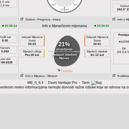
1.0 m/s
1.9 kts
28.0
31.0
Azimut
|
292.5° Z
27.5
31.5
Grafovi
- Prognoza
- mapa
Info o M
Info o Mjesečevim mijenama
20:38:14
20:39:24
Postaja
Prošli sat
Izlazak Mjeseca
Zalazak Mjeseca
0.00
Sutra
Sutra
#4209
21%
00:23
20:01
Trend/s
DK
osvjetljenja
0.000
Sljedeći uštap
Sljedeći mlađak
(55.9,8.5
Padajući izbočeni
Pet 28 kol
Sri 12 kol
Mjesec
Last rain
7-08-2026
Perseids
Info o Mjesecu
- Meteori
Kvaliteta
MB_rt_6.4 - Davis Vantage Pro - Tarm
vedenim meteo informacijama nemojte donositi važne odluke koje se odnose na oso