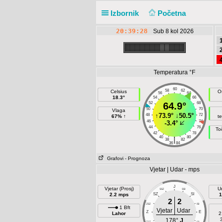
Izbornik
Početna
20:39:28
Sub 8 kol 2026
Temperatura °F
60
58
62
Celsius
O
56
64
18.3°
54
66
52
64.9°
68
50
70
Vlaga
↑
73.9°
↓
50.5°
48
72
67% ↑
t
46
74
-3.4°
44
76
To
42
78
40
80
|
38
82
36
84
Grafovi
- Prognoza
Vjetar | Udar - mps
J
Vjetar (Prosj)
U
SSZ
SSI
2.2 mps
SZ
SI
1
2
2
ZSZ
ISI
1 Bft
Vjetar
Udar
Z
E
Lahor
2
178°
J
ZJZ
IJI