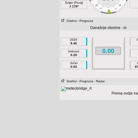
Smjer (Prosj)
JZ
JI
J 178°
JJZ
JJI
J
Grafovi
- Prognoza
Današnje oborine - in
2026
9.46
0.00
kolovoz
0.20
Jučer
0.02
0
Grafovi
- Prognoza
- Radar
Prema ovdje na