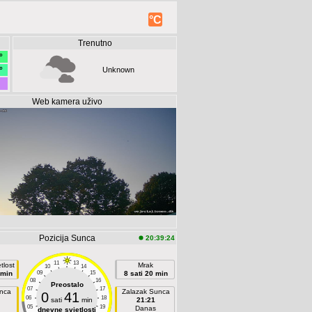
°C
Trenutno
°
°
Unknown
Web kamera uživo
Pozicija Sunca
20:39:24
11
13
tlost
Mrak
10
14
 min
09
15
8 sati 20 min
08
16
Preostalo
07
17
unca
Zalazak Sunca
0
41
06
18
sati
min
21:21
05
19
Danas
dnevne svjetlosti