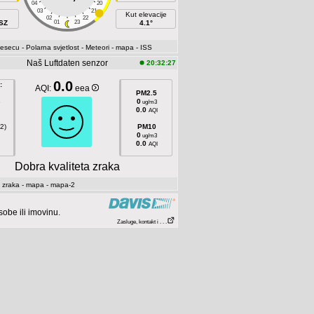
04
20
03
21
Kut elevacije
02
22
SZ
01
23
4.1°
jesecu
- Polarna svjetlost
- Meteori
- mapa
- ISS
Naš Luftdaten senzor
20:32:27
0.0
:
AQI:
eea
PM2.5
8
0
ug/m3
0.0
AQI
2)
PM10
0
ug/m3
0.0
AQI
Dobra kvaliteta zraka
 zraka
- mapa
- mapa-2
be ili imovinu.
Zasluge, kontakt i . . .