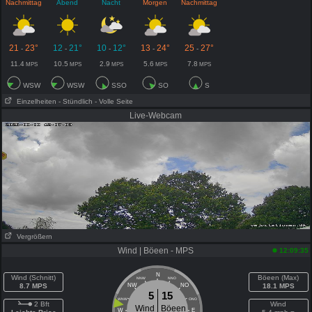
Nachmittag
Abend
Nacht
Morgen
Nachmittag
21
23°
12
21°
10
12°
13
24°
25
27°
-
-
-
-
-
11.4
10.5
2.9
5.6
7.8
MPS
MPS
MPS
MPS
MPS
WSW
WSW
SSO
SO
S
Einzelheiten
- Stündlich
- Volle Seite
Live-Webcam
Vergrößern
Wind | Böeen - MPS
12:09:35
N
Wind (Schnitt)
Böeen (Max)
NNW
NNO
8.7 MPS
NW
NO
18.1 MPS
5
15
WNW
ONO
2 Bft
Wind
Wind
Böeen
W
E