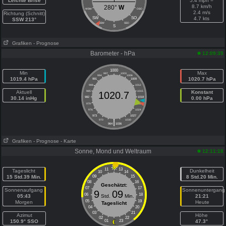
Leichte Brise
5.4 mph =
8.7 km/h
280°
W
WSW
OSO
2.4 m/s
Richtung (Schnitt)
SW
SO
4.7 kts
SSW 213°
SSW
SSO
S
Grafiken
- Prognose
Barometer - hPa
12:09:35
1000
Min
Max
997
1003
994
1006
1019.4 hPa
1020.7 hPa
991
1009
988
1012
Aktuell
985
1015
Konstant
1020.7
30.14 inHg
982
1018
0.00 hPa
979
1021
976
1024
973
1027
|
970
1030
964
1036
Grafiken
- Prognose
- Karte
Sonne, Mond und Weltraum
12:11:18
11
13
Tageslicht
Dunkelheit
10
14
15 Std.39 Min.
09
15
8 Std.20 Min.
08
16
Geschätzt:
07
17
Sonnenaufgang
Sonnenuntergang
9
09
06
18
05:43
Std.
Min.
21:21
05
19
Morgen
Heute
Tageslicht
04
20
03
21
Azimut
Höhe
02
22
150.9° SSO
01
23
47.3°