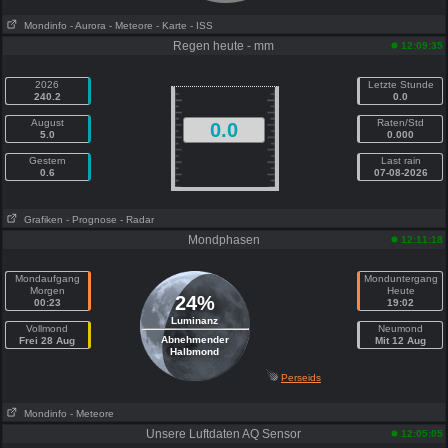
Mondinfo
- Aurora
- Meteore
- Karte
- ISS
Regen heute - mm
12:09:35
2026
Letzte Stunde
240.2
0.0
August
Raten/Std
0.0
5.0
0.000
Gestern
Last rain
0.6
07-08-2026
Grafiken
- Prognose
- Radar
Mondphasen
12:11:18
Mondaufgang
Monduntergang
Morgen
Heute
24%
00:23
19:02
Luminanz
Vollmond
Neumond
Abnehmender
Frei 28 Aug
Mit 12 Aug
Halbmond
Perseids
Mondinfo
- Meteore
Unsere Luftdaten AQ Sensor
12:05:05