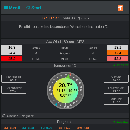
Menü
Start
°F
12:11:24
Sam 8 Aug 2026
Es gibt heute keine besonderen Wetterberichte, guten Tag
Max Wind | Böeen - MPS
16.8
18.1
10:12
Heute
10:56
24.4
32.4
4
August
4
45.2
53.2
13 Mrz
2026
13 Mrz
Temperatur °C
12:09:35
20
19
21
Fahrenheit
Gefühlt
18
22
69.3°
20.3°
17
23
16
20.7°
24
15
25
Feuchtigkeit
Feuchtkugel
↑
21.1°
↓
10.3°
14
26
57% ↑
15.9°
13
27
0.8°
12
28
Taupunkt
11
29
11.9°
10
30
|
9
31
8
32
Grafiken
- Prognose
Prognose
11:33:10
Samstag
Samstag
Sonntag
Sonntag
Sonntag