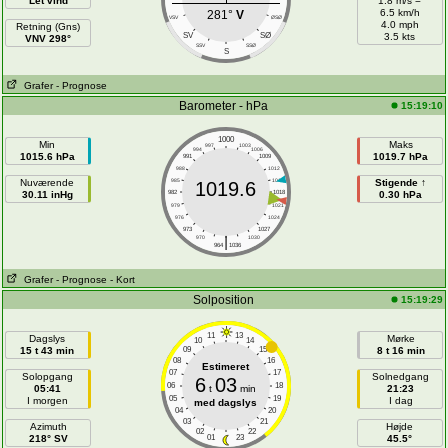
Let vind
1.8 m/s =
6.5 km/h
281°
V
VSV
ØSØ
4.0 mph
Retning (Gns)
SV
SØ
3.5 kts
VNV 298°
SSV
SSØ
S
Grafer
- Prognose
Barometer - hPa
15:19:10
1000
Min
Maks
997
1003
994
1006
1015.6 hPa
1019.7 hPa
991
1009
988
1012
Nuværende
985
1015
Stigende ↑
1019.6
30.11 inHg
982
1018
0.30 hPa
979
1021
976
1024
973
1027
|
970
1030
964
1036
Grafer
- Prognose
- Kort
Solposition
15:19:29
11
13
Dagslys
Mørke
10
14
15 t 43 min
09
15
8 t 16 min
08
16
Estimeret
07
17
Solopgang
Solnedgang
6
03
06
18
05:41
t
min
21:23
05
19
I morgen
I dag
med dagslys
04
20
03
21
Azimuth
Højde
02
22
218° SV
01
23
45.5°