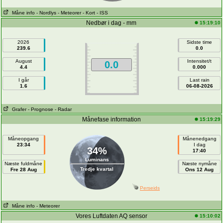
Måne info
- Nordlys
- Meteorer
- Kort
- ISS
Nedbør i dag - mm
15:19:10
2026
Sidste time
239.6
0.0
August
Intensitet/t
0.0
4.4
0.000
I går
Last rain
1.6
06-08-2026
Grafer
- Prognose
- Radar
Månefase information
15:19:29
Måneopgang
Månenedgang
23:34
I dag
34%
17:40
Luminans
Næste fuldmåne
Næste nymåne
Tredje kvartal
Fre 28 Aug
Ons 12 Aug
Perseids
Måne info
- Meteorer
Vores Luftdaten AQ sensor
15:10:02