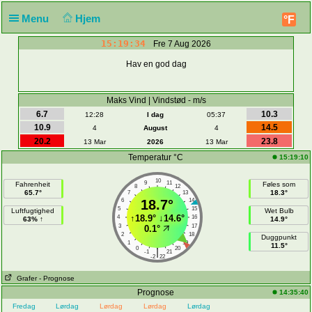
Menu
Hjem
°F
15:19:35
Fre 7 Aug 2026
Hav en god dag
Maks Vind | Vindstød - m/s
6.7
10.3
12:28
I dag
05:37
10.9
14.5
4
August
4
20.2
23.8
13 Mar
2026
13 Mar
Temperatur °C
15:19:10
10
9
11
Fahrenheit
Føles som
8
12
65.7°
18.3°
7
13
6
18.7°
14
5
15
Luftfugtighed
Wet Bulb
↑
18.9°
↓
14.6°
4
16
63% ↑
14.9°
3
17
0.1°
2
18
Duggpunkt
1
19
11.5°
0
20
|
-1
21
-2
22
Grafer
- Prognose
Prognose
14:35:40
Fredag
Lørdag
Lørdag
Lørdag
Lørdag