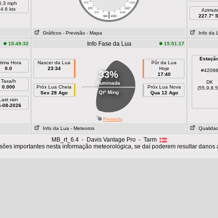
5.3 mph
976
1024
4.6 kts
973
1027
Azimut
|
970
1030
227.7° 
964
1036
Gráficos
- Previsão
- Mapa
Info da 
Info Fase da Lua
15:49:32
15:51:17
Estação
ltima Hora
Nascer da Lua
Pôr da Lua
0.0
23:34
Hoje
#4209
33%
17:40
Taxa/h
DK
Iluminada
0.000
Próx Lua Cheia
Próx Lua Nova
(55.9,8.5
Qtº Ming
Sex 28 Ago
Qua 12 Ago
Last rain
6-08-2026
Perseids
Info da Lua
- Meteoros
Qualidad
MB_rt_6.4 - Davis Vantage Pro - Tarm
sões importantes nesta informação meteorológica, se daí poderem resultar danos 