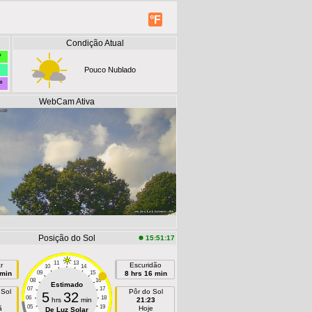
°F
Condição Atual
°
Pouco Nublado
°
WebCam Ativa
Posição do Sol
15:51:17
11
13
r
Escuridão
10
14
 min
09
15
8 hrs 16 min
08
16
Estimado
07
17
 Sol
Pôr do Sol
5
32
06
18
hrs
min
21:23
05
19
ã
Hoje
De Luz Solar