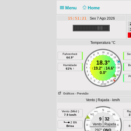
Menu
Home
15:51:21
Sex 7 Ago 2026
Temperatura °C
10
9
11
Fahrenheit
Se
8
12
64.9°
7
13
6
18.3°
14
5
15
Humidade
B
↑
19.2°
↓
14.6°
4
16
61% ↑
3
17
0.0°
2
18
P
1
19
0
20
|
-1
21
-2
22
Gráficos
- Previsão
Vento | Rajada - km/h
N
Vento (Méd )
Ra
NNO
NNL
7.9 km/h
NO
NL
3
9
32
ONO
LNL
2 Bft
Vento
Rajada
O
E
Brisa
8
297°
ONO
OSO
LSL