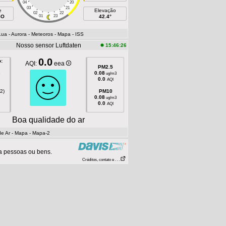
04
20
03
21
e
Elevação
02
22
SO
01
23
42.4°
Lua
- Aurora
- Meteoros
- Mapa
- ISS
Nosso sensor Luftdaten
15:46:26
0.0
:
AQI:
eea
PM2.5
8
0.08
ug/m3
0.0
AQI
2)
PM10
0.08
ug/m3
0.0
AQI
Boa qualidade do ar
e Ar
- Mapa
- Mapa-2
a pessoas ou bens.
Créditos, contato e . . .