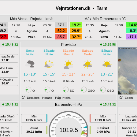
Vejrstationen.dk • Tarm
Máx Vento | Rajada - km/h
Máx-Mín Temperatura °C
24.1
37.1
19.2°
14.6
12:28
Hoje
05:37
15:35
Hoje
02:50
39.2
52.2
29.9°
8.3°
4
Agosto
4
4
Agosto
3
72.7
85.7
32.7°
-17.1
13 Mar
2026
13 Mar
26 Jun
2026
11 Jan
Previsão
15:49:32
15:25:58
Sexta
Sábado
Sábado
Sábado
Sábado
Noite
Noite
Manhã
Tarde
Noite
nsação de
17.8°
olbo Húm.
13.8°
16
18°
15
15°
15
21°
22
23°
13
21°
-
-
-
-
-
tº Orvalho
18.7
15.5
8.6
15.1
15.5
km/h
km/h
km/h
km/h
km/h
10.6°
O
O
SO
OSO
OSO
Detalhes
- Horário
- Pág Inteira
Zoom
Barómetro - hPa
15:49:32
15:49:32
1000
jada (Máx)
Mín
Máx
Luz sola
997
1003
994
1006
7.1 km/h
1015.6 hPa
1019.8 hPa
15 hrs 43
991
1009
988
1012
Vento
Atual
985
1015
Estável
Nascer do
1019.5
.6 km/h =
30.11 inHg
982
1018
0.00 hPa
05:41
2.4 m/s
Amanh
979
1021