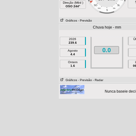
Direção (Méd )
SO
SL
OSO 244°
SSO
SSL
S
Gráficos
- Previsão
Chuva hoje - mm
2026
Ú
239.6
0.0
Agosto
4.4
Ontem
1.6
0
Gráficos
- Previsão
- Radar
Nunca baseie deci