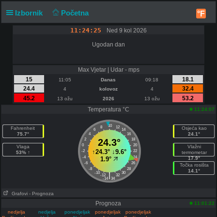
Izbornik
Početna
°F
11:24:26
Ned 9 kol 2026
Ugodan dan
Max Vjetar | Udar - mps
15
18.1
11:05
Danas
09:18
24.4
32.4
4
kolovoz
4
45.2
53.2
13 ožu
2026
13 ožu
Temperatura °C
11:24:07
10
8
12
Fahrenheit
Osjeća kao
6
14
75.7°
24.1°
4
16
2
24.3°
18
0
20
Vlaga
Vlažni
↑
24.3°
↓
9.6°
-2
22
53% ↑
termometar
-4
24
1.9°
17.9°
-6
26
Točka rosišta
-8
28
14.1°
-10
30
|
-12
32
-14
34
Grafovi
- Prognoza
Prognoza
11:01:22
nedjelja
nedjelja
ponedjeljak
ponedjeljak
ponedjeljak