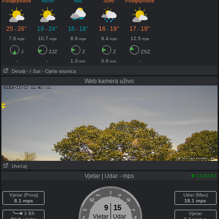
Poslijepodne
Večer
Noć
Jutro
Poslijepodne
25
26°
19
24°
16
18°
16
19°
17
19°
-
-
-
-
-
7.6
10.7
8.9
9.4
12.5
mps
mps
mps
mps
mps
J
ZJZ
Z
Z
ZSZ
-
-
1.3
0.6
-
mm
mm
Detalji
- / Sat
- Cijela stranica
Web kamera uživo
Uvećaj
Vjetar | Udar - mps
11:24:07
J
Vjetar (Prosj)
Udar (Max)
SSZ
SSI
8.1 mps
SZ
SI
18.1 mps
9
15
ZSZ
ISI
3 Bft
Vjetar
Vjetar
Udar
Z
E