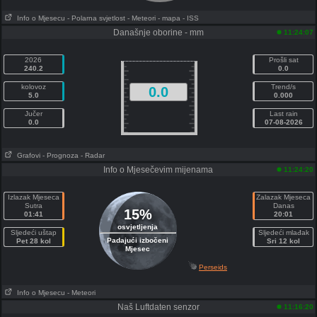
Info o Mjesecu
- Polarna svjetlost
- Meteori
- mapa
- ISS
Današnje oborine - mm
11:24:07
2026
Prošli sat
240.2
0.0
kolovoz
Trend/s
0.0
5.0
0.000
Jučer
Last rain
0.0
07-08-2026
Grafovi
- Prognoza
- Radar
Info o Mjesečevim mijenama
11:24:20
Izlazak Mjeseca
Zalazak Mjeseca
Sutra
Danas
15%
01:41
20:01
osvjetljenja
Sljedeći uštap
Sljedeći mlađak
Padajući izbočeni
Pet 28 kol
Sri 12 kol
Mjesec
Perseids
Info o Mjesecu
- Meteori
Naš Luftdaten senzor
11:16:20