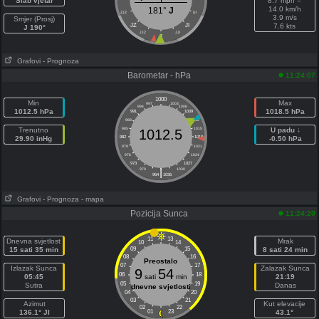
Slab vjetar
8.7 mph =
14.0 km/h
181°
J
ZJZ
IJI
3.9 m/s
Smjer (Prosj)
JZ
JI
7.6 kts
J 190°
JJZ
JJI
J
Grafovi
- Prognoza
Barometar - hPa
11:24:07
1000
Min
Max
997
1003
994
1006
1012.5 hPa
1018.5 hPa
991
1009
988
1012
Trenutno
985
1015
U padu ↓
1012.5
29.90 inHg
982
1018
-0.50 hPa
979
1021
976
1024
973
1027
|
970
1030
964
1036
Grafovi
- Prognoza
- mapa
Pozicija Sunca
11:24:20
11
13
Dnevna svjetlost
Mrak
10
14
15 sati 35 min
09
15
8 sati 24 min
08
16
Preostalo
07
17
Izlazak Sunca
Zalazak Sunca
9
54
06
18
05:45
sati
min
21:19
05
19
Sutra
Danas
dnevne svjetlosti
04
20
03
21
Azimut
Kut elevacije
02
22
136.1° JI
01
23
43.1°