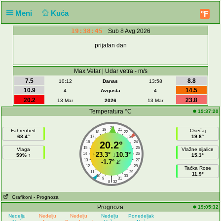
Meni
Kuća
°F
19:38:45
Sub 8 Avg 2026
prijatan dan
Max Vetar | Udar vetra - m/s
7.5
8.8
10:12
Danas
13:58
10.9
14.5
4
Avgusta
4
20.2
23.8
13 Mar
2026
13 Mar
Temperatura °C
19:37:20
20
19
21
Fahrenheit
Osećaj
18
22
68.4°
19.8°
17
23
16
20.2°
24
15
25
Vlaga
Vlažne sijalice
↑
23.3°
↓
10.3°
14
26
59% ↑
15.3°
13
27
-1.7°
12
28
Tačka Rose
11
29
11.9°
10
30
|
9
31
8
32
Grafikoni
- Prognoza
Prognoza
19:05:32
Nedelju
Nedelju
Nedelju
Nedelju
Ponedeljak