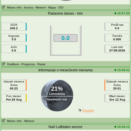
Mesec info
- Aurora
- Meteori
- Mapa
- ISS
Padavine danas - mm
19:37:20
2026
Prošli sat
240.2
0.0
Avgusta
Trend/s
0.0
5.0
0.000
Juče
Last rain
0.6
07-08-2026
Grafikoni
- Prognoza
- Radar
Informacije o mesečevim menama
19:38:41
Izlazak meseca
Zalazak meseca
Sutra
Sutra
21%
00:23
20:01
Luminansa
Pun mesec
Mlad mesec
Opadajući srp
Pet 28 Avg
Sre 12 Avg
Perseids
Mesec info
- Meteori
Naš Luftdaten senzor
19:34:11