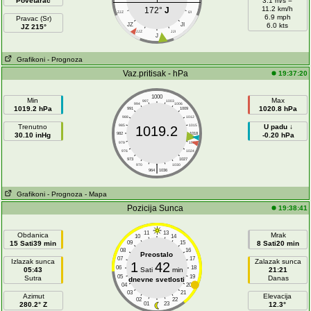
Povetarac
3.1 m/s =
11.2 km/h
172°
J
ZJZ
IJI
6.9 mph
Pravac (Sr)
JZ
JI
6.0 kts
JZ 215°
JJZ
JJI
J
Grafikoni
- Prognoza
Vaz.pritisak - hPa
19:37:20
1000
Min
Max
997
1003
994
1006
1019.2 hPa
1020.8 hPa
991
1009
988
1012
Trenutno
985
1015
U padu ↓
1019.2
30.10 inHg
982
1018
-0.20 hPa
979
1021
976
1024
973
1027
|
970
1030
964
1036
Grafikoni
- Prognoza
- Mapa
Pozicija Sunca
19:38:41
11
13
Obdanica
Mrak
10
14
15 Sati39 min
09
15
8 Sati20 min
08
16
Preostalo
07
17
Izlazak sunca
Zalazak sunca
1
42
06
18
05:43
Sati
min
21:21
05
19
Sutra
Danas
dnevne svetlosti
04
20
03
21
Azimut
Elevacija
02
22
280.2° Z
01
23
12.3°