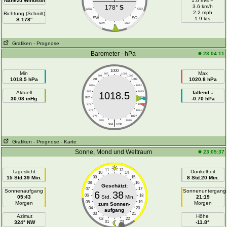
Nahezu Windstill
1.0 m/s =
3.6 km/h
178°
S
WSW
OSO
2.2 mph
Richtung (Schnitt)
SW
SO
1.9 kts
S 178°
SSW
SSO
S
Grafiken
- Prognose
Barometer - hPa
23:04:11
1000
Min
Max
997
1003
994
1006
1018.5 hPa
1020.8 hPa
991
1009
988
1012
Aktuell
985
1015
fallend ↓
1018.5
30.08 inHg
982
1018
-0.70 hPa
979
1021
976
1024
973
1027
|
970
1030
964
1036
Grafiken
- Prognose
- Karte
Sonne, Mond und Weltraum
23:05:37
11
13
Tageslicht
Dunkelheit
10
14
15 Std.39 Min.
09
15
8 Std.20 Min.
08
16
Geschätzt:
07
17
Sonnenaufgang
Sonnenuntergang
6
38
06
18
05:43
Std.
Min.
21:19
05
19
Morgen
Morgen
zum Sonnen-
04
20
aufgang
03
21
Azimut
Höhe
02
22
324° NW
01
23
-11.8°