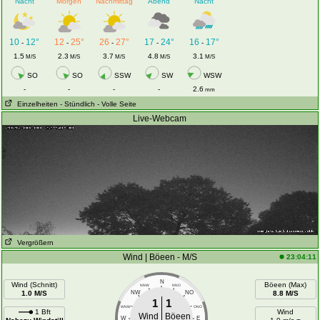
Nacht
Morgen
Nachmittag
Abend
Nacht
10
12°
12
25°
26
27°
17
24°
16
17°
-
-
-
-
-
1.5
2.3
3.7
4.8
3.1
M/S
M/S
M/S
M/S
M/S
SO
SO
SSW
SW
WSW
-
-
-
-
2.6
mm
Einzelheiten
- Stündlich
- Volle Seite
Live-Webcam
Vergrößern
Wind | Böeen - M/S
23:04:11
N
Wind (Schnitt)
Böeen (Max)
NNW
NNO
1.0 M/S
NW
NO
8.8 M/S
1
1
WNW
ONO
1 Bft
Wind
Wind
Böeen
W
E