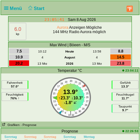
Menü
Start
°F
23:05:42
Sam 8 Aug 2026
Aurora
Anzeigen Mögliche
6.0
144 MHz Radio Aurora möglich
kp
Max Wind | Böeen - M/S
7.5
8.8
10:12
Heute
13:58
10.9
14.5
4
August
4
20.2
23.8
13 Mrz
2026
13 Mrz
Temperatur °C
23:04:11
20
19
21
Fahrenheit
Gefühlt
18
22
57.0°
13.3°
17
23
16
13.9°
24
15
25
Feuchtigkeit
Feuchtkugel
↑
23.3°
↓
10.3°
14
26
76% ↑
11.7°
13
27
-1.8°
12
28
Taupunkt
11
29
9.7°
10
30
|
9
31
8
32
Grafiken
- Prognose
Prognose
22:26:53
Sonntag
Sonntag
Sonntag
Sonntag
Montag