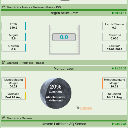
Mondinfo
- Aurora
- Meteore
- Karte
- ISS
Regen heute - mm
23:04:11
2026
Letzte Stunde
240.2
0.0
August
Raten/Std
0.0
5.0
0.000
Gestern
Last rain
0.6
07-08-2026
Grafiken
- Prognose
- Radar
Mondphasen
23:05:37
Mondaufgang
Monduntergang
Morgen
Morgen
20%
00:23
20:01
Luminanz
Vollmond
Neumond
Abnehmender
Frei 28 Aug
Mit 12 Aug
Halbmond
Perseids
Mondinfo
- Meteore
Unsere Luftdaten AQ Sensor
23:00:45