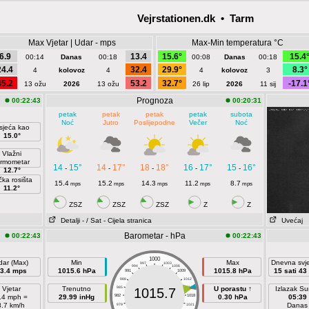
Vejrstationen.dk • Tarm
Max Vjetar | Udar - mps
Max-Min temperatura °C
6.9
13.4
15.6°
15.4
00:14
Danas
00:18
00:08
Danas
00:18
24.4
32.4
29.9°
8.3°
4
kolovoz
4
4
kolovoz
3
45.2
53.2
32.7°
-17.1
13 ožu
2026
13 ožu
26 lip
2026
11 sij
Prognoza
00:22:43
00:20:31
petak
petak
petak
petak
subota
Noć
Jutro
Poslijepodne
Večer
Noć
sjeća kao
15.0°
Vlažni
ermometar
14
15°
14
17°
18
18°
16
17°
15
16°
-
-
-
-
-
12.7°
čka rosišta
15.4
15.2
14.3
11.2
8.7
mps
mps
mps
mps
mps
11.2°
ZSZ
ZSZ
ZSZ
Z
Z
Detalji
- / Sat
- Cijela stranica
Uvećaj
Barometar - hPa
00:22:43
00:22:43
1000
dar (Max)
Min
Max
Dnevna svje
997
1003
994
1006
3.4 mps
1015.6 hPa
1015.8 hPa
15 sati 43
991
1009
988
1012
Vjetar
Trenutno
985
1015
U porastu ↑
Izlazak S
1015.7
.4 mph =
29.99 inHg
982
1018
0.30 hPa
05:39
8.7 km/h
Danas
979
1021