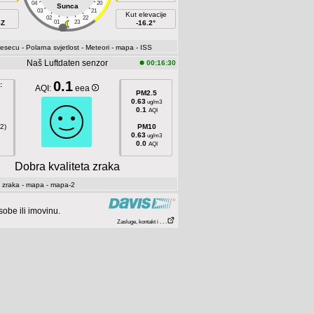
04
20
Sunca
03
21
Kut elevacije
02
22
SZ
01
23
-16.2°
jesecu
- Polarna svjetlost
- Meteori
- mapa
- ISS
Naš Luftdaten senzor
00:16:30
0.1
:
AQI:
eea
PM2.5
8
0.63
ug/m3
0.1
AQI
2)
PM10
0.63
ug/m3
0.0
AQI
Dobra kvaliteta zraka
 zraka
- mapa
- mapa-2
be ili imovinu.
Zasluge, kontakt i . . .