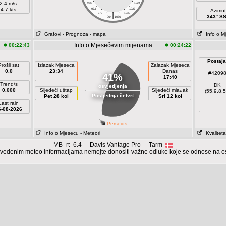
2.4 m/s
976
1024
4.7 kts
973
1027
Azimut
|
970
1030
343° S
964
1036
Grafovi
- Prognoza
- mapa
Info o M
Info o Mjesečevim mijenama
00:22:43
00:24:22
Postaja
Prošli sat
Izlazak Mjeseca
Zalazak Mjeseca
0.0
23:34
Danas
#4209
41%
17:40
Trend/s
DK
osvjetljenja
0.000
Sljedeći uštap
Sljedeći mlađak
(55.9,8.5
Posljednja četvrt
Pet 28 kol
Sri 12 kol
Last rain
6-08-2026
Perseids
Info o Mjesecu
- Meteori
Kvaliteta
MB_rt_6.4 - Davis Vantage Pro - Tarm
vedenim meteo informacijama nemojte donositi važne odluke koje se odnose na oso