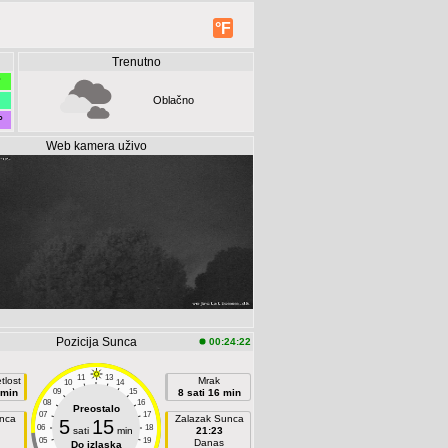
°F
Trenutno
°
Oblačno
°
Web kamera uživo
Pozicija Sunca
00:24:22
11
13
tlost
Mrak
10
14
 min
09
15
8 sati 16 min
08
16
Preostalo
07
17
unca
Zalazak Sunca
5
15
06
18
sati
min
21:23
05
19
Danas
Do izlaska