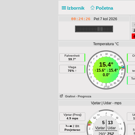
Izbornik
Početna
00:24:26
Pet 7 kol 2026
Temperatura °C
10
9
11
Fahrenheit
O
8
12
59.7°
7
13
6
15.4°
14
5
15
Vlaga
↑
15.6°
↓
15.4°
4
16
76% ↑
t
3
17
0.0°
2
18
To
1
19
0
20
|
-1
21
-2
22
Grafovi
- Prognoza
Vjetar | Udar - mps
J
Vjetar (Prosj)
U
SSZ
SSI
4.9 mps
SZ
SI
1
5
13
ZSZ
ISI
2 Bft
Vjetar
Udar
Z
E
Povjetarac
5
293°
ZSZ
ZJZ
IJI