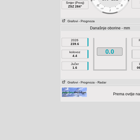
Smjer (Prosj)
JZ
JI
ZSZ 284°
JJZ
JJI
J
Grafovi
- Prognoza
Današnje oborine - mm
2026
239.6
0.0
kolovoz
4.4
Jučer
1.6
0
Grafovi
- Prognoza
- Radar
Prema ovdje na