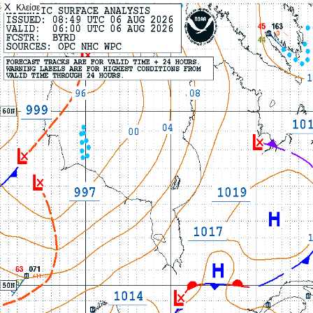
X
Κλείσε