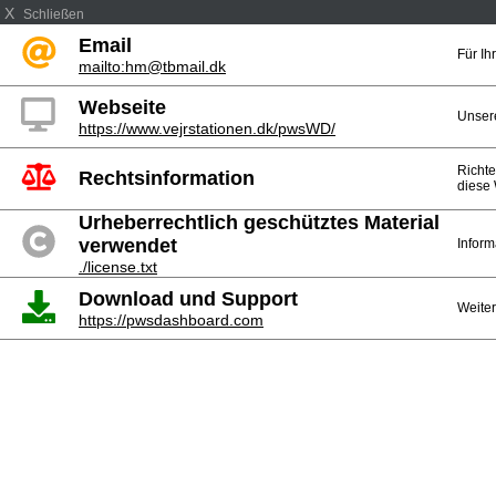
X
Schließen
Email
Für I
mailto:hm@tbmail.dk
Webseite
Unser
https://www.vejrstationen.dk/pwsWD/
Richte
Rechtsinformation
diese 
Urheberrechtlich geschütztes Material
verwendet
Inform
./license.txt
Download und Support
Weiter
https://pwsdashboard.com