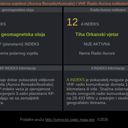
olarna svjetlost (Aurora Borealis/Australis) i VHF Radio Aurora indikator
geomagnetska oluja
Radio Aurora indikatori
12
EKS
A INDEKS
 geomagnetska oluja
Tiha Orkanski vjetar
P (planetarni) INDEKS
NIJE AKTIVNA
ema polarnog svjetla
Nema Radio Aurore
KP INDEKS Informacije
A INDEKS Informacije
aje dobar pokazatelj vidljivosti
A INDEKS
je pokazatelj moguće p
tla (Aurora Borealis/Australis).
VHF radio komunikacije dometa 
P-indeks veća je vjerojatnost
kilometara ili više. Snažna solarna
rocjenjeni 3-satni planetarni KP-
može omogućiti radio komunikacij
pljaju se sa zemaljskih
na 28-433 MHz u srednjim i visok
a.
geografskim širinama.
Podatke pruža
http://services.swpc.noaa.gov
©2026