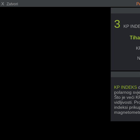
X
P
Zatvori
3
KP IND
Tiha
K
N
KP INDEKS
d
polarnog svje
Što je veći K
vidljivosti. P
indeksi priku
magnetometr