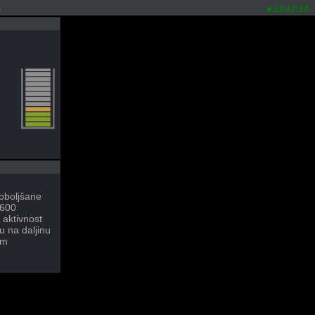
i
13:47:14
oboljšane
1600
 aktivnost
u na daljinu
im