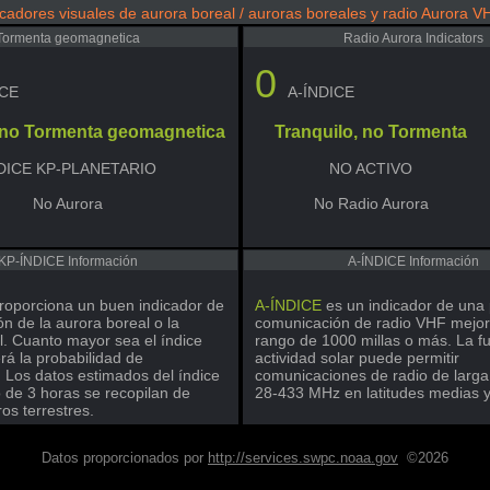
icadores visuales de aurora boreal / auroras boreales y radio Aurora V
Tormenta geomagnetica
Radio Aurora Indicators
0
ICE
A-ÍNDICE
, no Tormenta geomagnetica
Tranquilo, no Tormenta
DICE KP-PLANETARIO
NO ACTIVO
No Aurora
No Radio Aurora
KP-ÍNDICE Información
A-ÍNDICE Información
roporciona un buen indicador de
A-ÍNDICE
es un indicador de una 
ión de la aurora boreal o la
comunicación de radio VHF mejo
l. Cuanto mayor sea el índice
rango de 1000 millas o más. La fu
rá la probabilidad de
actividad solar puede permitir
. Los datos estimados del índice
comunicaciones de radio de larga 
o de 3 horas se recopilan de
28-433 MHz en latitudes medias y 
s terrestres.
Datos proporcionados por
http://services.swpc.noaa.gov
©2026