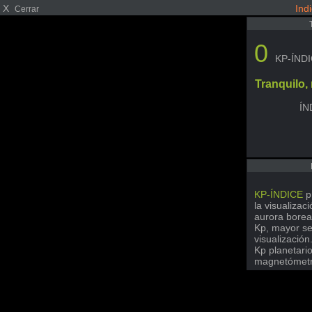
X
Ind
Cerrar
0
KP-ÍND
Tranquilo
ÍN
KP-ÍNDICE
p
la visualizac
aurora borea
Kp, mayor se
visualización
Kp planetari
magnetómetro