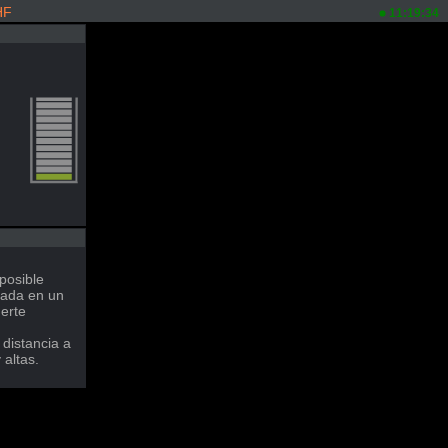
HF
11:19:34
posible
rada en un
erte
distancia a
altas.