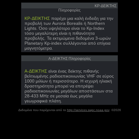
KP-ΔΕΙΚΤΗΣ
Πληροφορίες
KP-ΔΕΙΚΤΗΣ
παρέχει μια καλή ένδειξη για την
προβολή των Aurora Borealis ή Northern
Lights. Όσο υψηλότερο είναι το Kp-Index
τόσο μεγαλύτερη είναι η πιθανότητα
προβολής. Τα εκτιμώμενα δεδομένα 3-ωρών
Planetary Kp-index συλλέγονται από επίγεια
μαγνητόμετρα.
A-ΔΕΙΚΤΗΣ Πληροφορίες
A-ΔΕΙΚΤΗΣ
είναι ένας δείκτης πιθανής
βελτιωμένης ραδιοεπικοινωνίας VHF σε εύρος
1000 μιλίων ή περισσότερο. Η ισχυρή ηλιακή
δραστηριότητα μπορεί να επιτρέψει
ραδιοεπικοινωνίες μεγάλων αποστάσεων στα
28-433 MHz σε μεσαία έως μεγάλα
γεωγραφικά πλάτη.
Δεδομένα που παρέχονται από το
http://services.swpc.noaa.gov
©2026