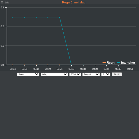
X
Regn (mm) i dag
Luk