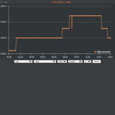
X
Tryk (hPa) i dag
Luk